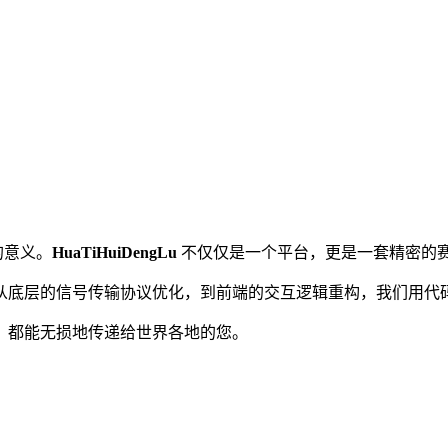
的意义。
HuaTiHuiDengLu
不仅仅是一个平台，更是一套精密的
从底层的信号传输协议优化，到前端的交互逻辑重构，我们用代
，都能无损地传递给世界各地的您。