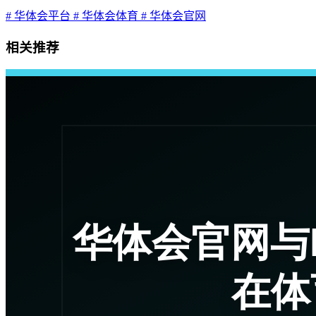
# 华体会平台
# 华体会体育
# 华体会官网
相关推荐