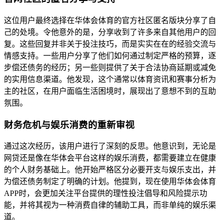
这位用户最终选择在华体会体育的官方社区匿名版块分享了自
己的处境。令他意外的是，分享收到了许多来自其他用户的回
复。这些回复并非关于投注技巧，而是实实在在的经验交流与
情感支持。一些用户分享了他们如何通过制定严格的预算，逐
步偿还债务的经历；另一些则提供了关于合法协商延期或减免
的实用信息渠道。他发现，这个通常以体育资讯和赛事分析为
主的社区，在用户面临生活困境时，展现出了意想不到的互助
氛围。
财务危机与娱乐消费的重新审视
通过这次经历，该用户进行了深刻的反思。他意识到，无论是
网贷还是像在华体会平台这样的娱乐消费，都需要建立在健康
的个人财务基础上。他开始严格区分必要开支与娱乐支出，并
为偿还债务制定了明确的计划。他提到，现在使用华体会体育
APP时，会更加关注平台提供的理性投注倡导和风险提示功
能，并将其视为一种消费自律的辅助工具，而非单纯的娱乐渠
道。