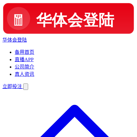
华体会登陆
备用首页
直播APP
公司简介
真人资讯
立即投注