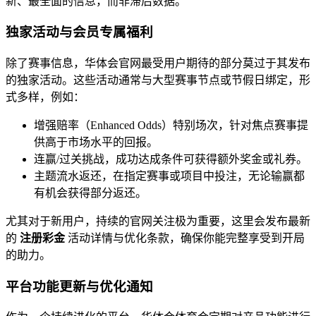
新、最全面的信息，而非滞后数据。
独家活动与会员专属福利
除了赛事信息，华体会官网最受用户期待的部分莫过于其发布
的独家活动。这些活动通常与大型赛事节点或节假日绑定，形
式多样，例如：
增强赔率（Enhanced Odds）特别场次，针对焦点赛事提
供高于市场水平的回报。
连赢/过关挑战，成功达成条件可获得额外奖金或礼券。
主题流水返还，在指定赛事或项目中投注，无论输赢都
有机会获得部分返还。
尤其对于新用户，持续的官网关注极为重要，这里会发布最新
的
注册彩金
活动详情与优化条款，确保你能完整享受到开局
的助力。
平台功能更新与优化通知