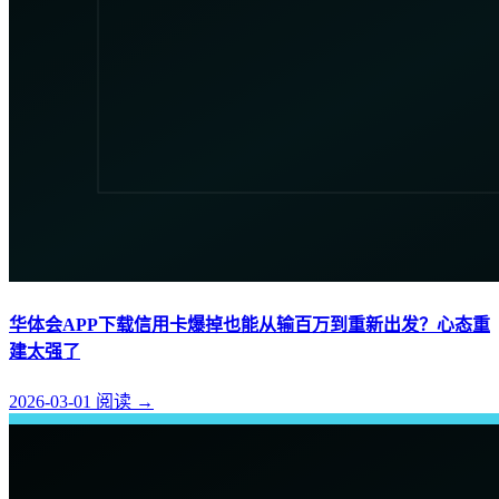
华体会APP下载信用卡爆掉也能从输百万到重新出发？心态重
建太强了
2026-03-01
阅读
→