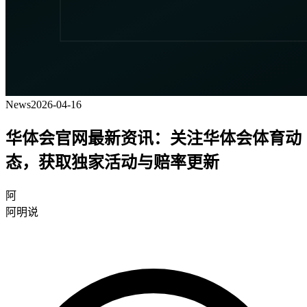
News
2026-04-16
华体会官网最新资讯：关注华体会体育动
态，获取独家活动与赔率更新
阿
阿明说