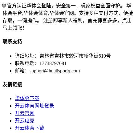
🌐 官方认证华体会登陆，安全第一，玩家权益全面守护。 华
体会平台,华体会体育,华体会官网。支持多种支付方式，便捷
存取，一键操作。 注册即享新人福利，首充惊喜多多，点击
马上领取！
联系支持
详细地址：吉林省吉林市蛟河市新华街510号
联系电话：17738797681
邮箱：
support@huatisportq.com
友情链接
华体会下载
开云体育网址登录
开云官网
开云电竞
开云体育下载