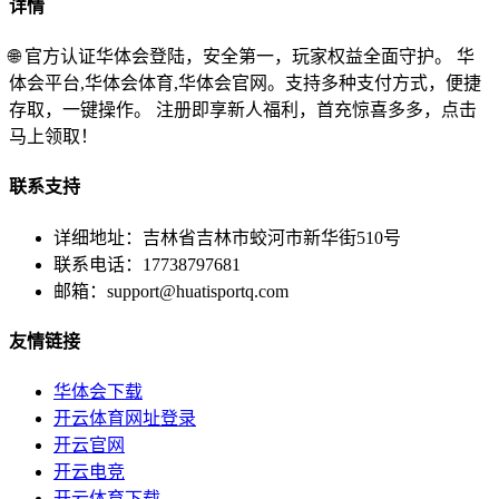
详情
🌐 官方认证华体会登陆，安全第一，玩家权益全面守护。 华
体会平台,华体会体育,华体会官网。支持多种支付方式，便捷
存取，一键操作。 注册即享新人福利，首充惊喜多多，点击
马上领取！
联系支持
详细地址：吉林省吉林市蛟河市新华街510号
联系电话：17738797681
邮箱：
support@huatisportq.com
友情链接
华体会下载
开云体育网址登录
开云官网
开云电竞
开云体育下载