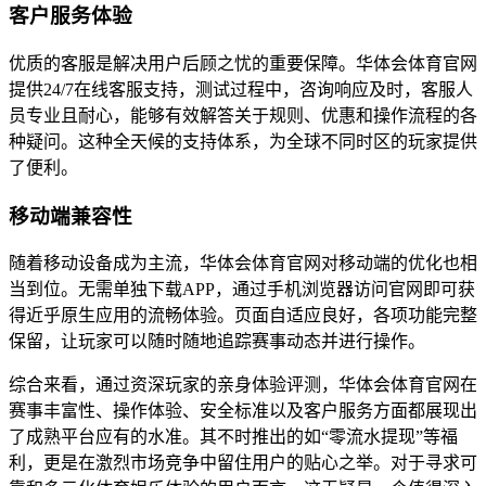
客户服务体验
优质的客服是解决用户后顾之忧的重要保障。华体会体育官网
提供24/7在线客服支持，测试过程中，咨询响应及时，客服人
员专业且耐心，能够有效解答关于规则、优惠和操作流程的各
种疑问。这种全天候的支持体系，为全球不同时区的玩家提供
了便利。
移动端兼容性
随着移动设备成为主流，华体会体育官网对移动端的优化也相
当到位。无需单独下载APP，通过手机浏览器访问官网即可获
得近乎原生应用的流畅体验。页面自适应良好，各项功能完整
保留，让玩家可以随时随地追踪赛事动态并进行操作。
综合来看，通过资深玩家的亲身体验评测，华体会体育官网在
赛事丰富性、操作体验、安全标准以及客户服务方面都展现出
了成熟平台应有的水准。其不时推出的如“零流水提现”等福
利，更是在激烈市场竞争中留住用户的贴心之举。对于寻求可