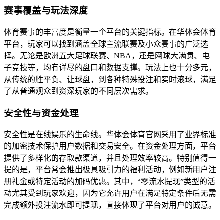
赛事覆盖与玩法深度
体育赛事的丰富度是衡量一个平台的关键指标。在华体会体育
平台，玩家可以找到涵盖全球主流联赛及小众赛事的广泛选
择。无论是欧洲五大足球联赛、NBA，还是网球大满贯、电
子竞技等，均有详尽的盘口和数据支撑。玩法上也十分多元，
从传统的胜平负、让球盘，到各种特殊投注和实时滚球，满足
了从普通观众到资深玩家的不同层次需求。
安全性与资金处理
安全性是在线娱乐的生命线。华体会体育官网采用了业界标准
的加密技术保护用户数据和交易安全。在资金处理方面，平台
提供了多样化的存取款渠道，并且处理效率较高。特别值得一
提的是，平台常会推出极具吸引力的福利活动，例如新用户注
册礼金或特定活动的加码优惠。其中，“零流水提现”类型的活
动尤其受到玩家欢迎，因为它允许用户在满足特定条件后无需
完成额外投注流水即可提现，直接体现了平台对用户的诚意。