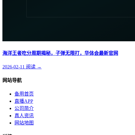
海洋王者吃分周期揭秘，子弹无限打，华体会最新官网
2026-02-11
阅读
→
网站导航
备用首页
直播APP
公司简介
真人资讯
网站地图