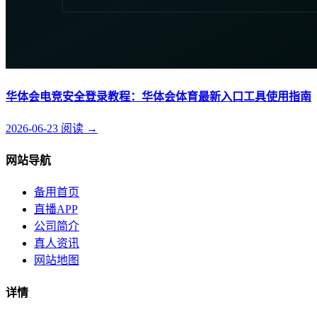
华体会电竞安全登录教程：华体会体育最新入口工具使用指南
2026-06-23
阅读
→
网站导航
备用首页
直播APP
公司简介
真人资讯
网站地图
详情