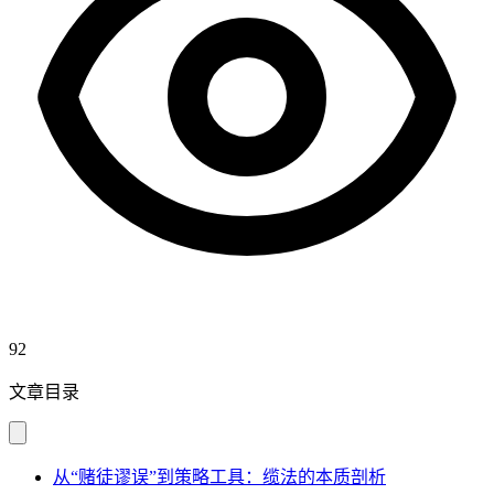
92
文章目录
从“赌徒谬误”到策略工具：缆法的本质剖析