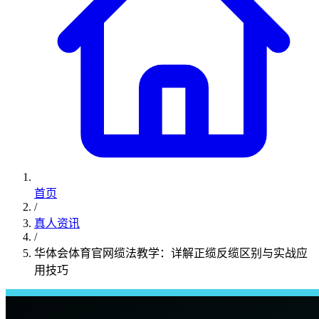
首页
/
真人资讯
/
华体会体育官网缆法教学：详解正缆反缆区别与实战应
用技巧