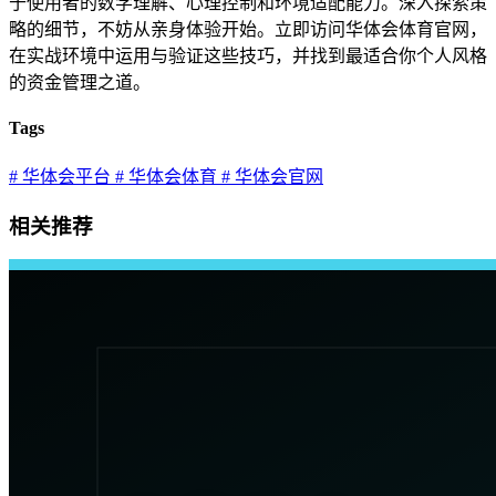
于使用者的数学理解、心理控制和环境适配能力。深入探索策
略的细节，不妨从亲身体验开始。立即访问华体会体育官网，
在实战环境中运用与验证这些技巧，并找到最适合你个人风格
的资金管理之道。
Tags
# 华体会平台
# 华体会体育
# 华体会官网
相关推荐