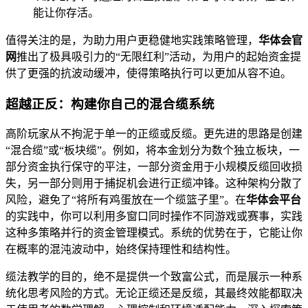
能让你存活。
值得关注的是，为助力用户更稳健地实践策略管理，
华体会官
网
推出了极具吸引力的“无限红利”活动，为用户的起始资金提
供了更强的抗波动缓冲，使得策略执行可以更加从容不迫。
超越正反：构建你自己的混合缆系统
高阶玩家从不拘泥于单一的正缆或反缆。更先进的思路是创建
“混合缆”或“板块缆”。例如，将本金划分为数个独立板块，一
部分资金执行保守的平注，一部分资金用于小规模反缆回收损
失，另一部分则用于捕捉机会进行正缆冲锋。这种架构分散了
风险，避免了“将所有鸡蛋放在一个缆篮子里”。在
华体会平台
的实践中，你可以利用多窗口同时操作不同游戏或赛事，实践
这种多策略并行的资金管理模式。系统的优势在于，它能让你
在概率的混沌波动中，始终保持理性和结构性。
缆法教学的目的，绝不是提供一个致富公式，而是展示一种系
统化思考风险的方式。无论正缆还是反缆，其最终效能都取决