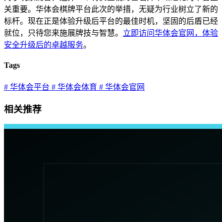
关重要。华体会棋牌平台此次的举措，无疑为行业树立了新的
标杆。现在正是体验升级后平台的最佳时机，坚固的后盾已经
就位，只待您来施展牌技与智慧。
立即访问华体会官网，体验
安全升级后的卓越服务
。
Tags
# 华体会平台
# 华体会体育
# 华体会官网
相关推荐