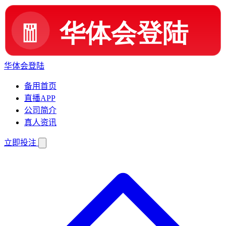
华体会登陆
备用首页
直播APP
公司简介
真人资讯
立即投注