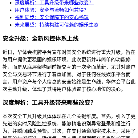
深度解析：工具升级带来哪些改变？
用户体验：安全与流畅如何兼得？
福利同步：安全保障下的安心畅玩
未来展望：持续构建可信赖的娱乐生态
安全升级：全新风控体系上线
近日，华体会棋牌平台宣布对其安全系统进行重大升级，旨在
为用户提供更稳固的娱乐环境。此次更新并非简单的功能修
补，而是从底层架构到前端交互的一次全面革新，尤其对账户
安全与交易环节进行了着重加固。对于任何在线娱乐平台而
言，用户资产与个人信息的安全始终是生命线，华体会平台此
次主动升级，体现了其将用户体验置于核心地位的决心。
深度解析：工具升级带来哪些改变？
本次安全工具升级具体体现在几个关键维度。首先，引入了更
先进的实时风险监控系统，能够精准识别异常登录和投注行
为，并瞬间触发预警。其次，在支付通道加密技术上，采用了