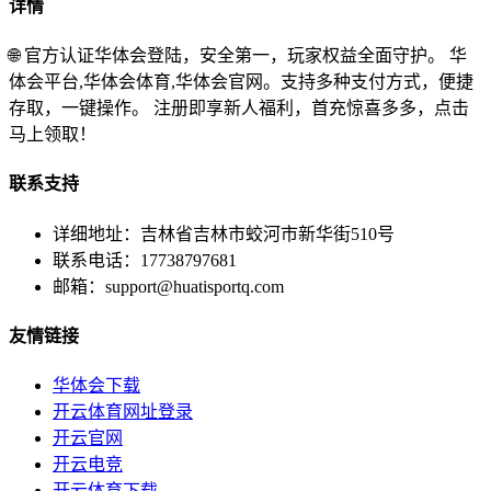
详情
🌐 官方认证华体会登陆，安全第一，玩家权益全面守护。 华
体会平台,华体会体育,华体会官网。支持多种支付方式，便捷
存取，一键操作。 注册即享新人福利，首充惊喜多多，点击
马上领取！
联系支持
详细地址：吉林省吉林市蛟河市新华街510号
联系电话：17738797681
邮箱：
support@huatisportq.com
友情链接
华体会下载
开云体育网址登录
开云官网
开云电竞
开云体育下载