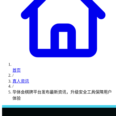
首页
/
真人资讯
/
华体会棋牌平台发布最新资讯，升级安全工具保障用户
体验