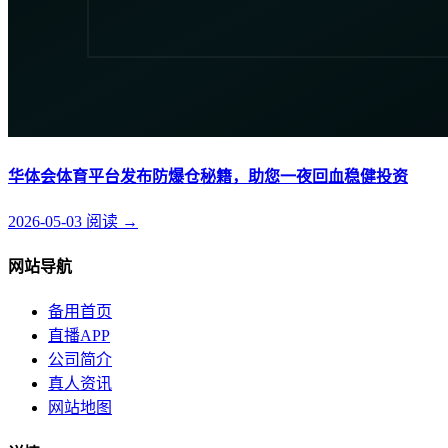
华体会体育平台发布防爆仓秘籍，助您一夜回血稳健投资
2026-05-03
阅读
→
网站导航
备用首页
直播APP
公司简介
真人资讯
网站地图