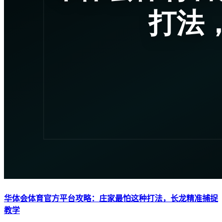
华体会体育官方平台攻略：庄家最怕这种打法，长龙精准捕捉
教学