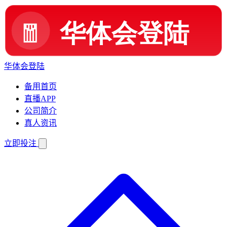
华体会登陆
备用首页
直播APP
公司简介
真人资讯
立即投注