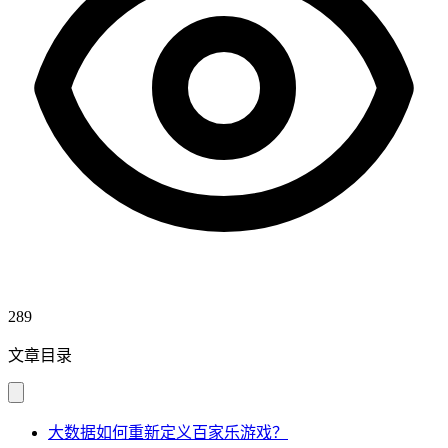
289
文章目录
大数据如何重新定义百家乐游戏？