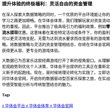
提升体验的终极福利：灵活自由的资金管理
在深入探索大数据策略的同时，一个优质的平台环境能让你的
学习之路更加顺畅。在华体会体育，我们理解玩家对资金流动
性的重视。因此，平台推出了极具吸引力的福利政策，例如
零
流水提现
优惠。这意味着在某些特定活动或条件下，你的盈利
可以更灵活地支配，无需为达到流水要求而改变原有的游戏策
略。将数据策略与灵活的资金管理相结合，你将在华体会官网
获得更从容、更专业的游戏体验。
大数据已为百家乐这款经典游戏打开了新的视角窗口。从理解
宏观趋势到优化个人决策，华体会平台提供的工具正在重新定
义新手的起跑线。现在，是时候将理论转化为实践了。立即访
问华体会官网，开启你的数据驱动型百家乐探索之旅，在实战
中感受智能分析与传统智慧结合的魅力。
Tags
# 华体会平台
# 华体会体育
# 华体会官网