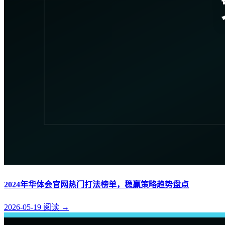
2024年华体会官网热门打法榜单，稳赢策略趋势盘点
2026-05-19
阅读
→