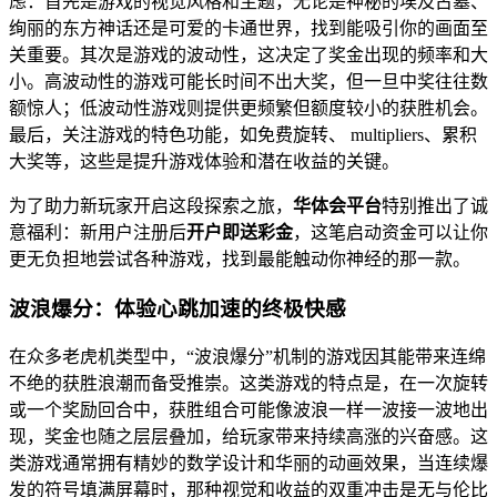
虑：首先是游戏的视觉风格和主题，无论是神秘的埃及古墓、
绚丽的东方神话还是可爱的卡通世界，找到能吸引你的画面至
关重要。其次是游戏的波动性，这决定了奖金出现的频率和大
小。高波动性的游戏可能长时间不出大奖，但一旦中奖往往数
额惊人；低波动性游戏则提供更频繁但额度较小的获胜机会。
最后，关注游戏的特色功能，如免费旋转、 multipliers、累积
大奖等，这些是提升游戏体验和潜在收益的关键。
为了助力新玩家开启这段探索之旅，
华体会平台
特别推出了诚
意福利：新用户注册后
开户即送彩金
，这笔启动资金可以让你
更无负担地尝试各种游戏，找到最能触动你神经的那一款。
波浪爆分：体验心跳加速的终极快感
在众多老虎机类型中，“波浪爆分”机制的游戏因其能带来连绵
不绝的获胜浪潮而备受推崇。这类游戏的特点是，在一次旋转
或一个奖励回合中，获胜组合可能像波浪一样一波接一波地出
现，奖金也随之层层叠加，给玩家带来持续高涨的兴奋感。这
类游戏通常拥有精妙的数学设计和华丽的动画效果，当连续爆
发的符号填满屏幕时，那种视觉和收益的双重冲击是无与伦比