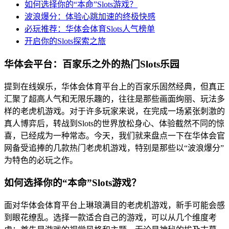
如何选择你的“本命”Slots游戏？
波浪爆分：体验心跳加速的终极快感
必玩推荐：华体会体育Slots人气榜单
开启你的Slots探索之旅
华体会平台：百家乐之外的热门Slots乐园
提到在线娱乐，华体会体育平台上的百家乐固然经典，但真正
汇聚了超高人气和无限乐趣的，往往是那些画面绚丽、玩法多
样的老虎机游戏。对于许多玩家来说，在完成一场紧张刺激的
真人博弈后，转战到Slots的世界放松身心、体验截然不同的惊
喜，已经成为一种常态。今天，我们就来盘点一下在华体会官
网备受追捧的几款热门老虎机游戏，特别是那些以“波浪爆分”
为特色的必玩之作。
如何选择你的“本命”Slots游戏？
面对华体会体育平台上琳琅满目的老虎机游戏，新手可能会感
到眼花缭乱。选择一款适合自己的游戏，可以从几个维度考