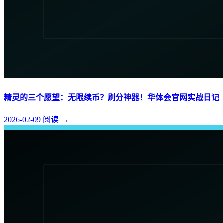
精灵的三个愿望：无限续币？刷分神器！华体会官网实战日记
2026-02-09
阅读
→