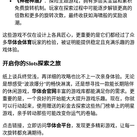
《神秘神庙》
：探险主题游戏，拥有多层奖金盘和累积
免费旋转机制。玩家在探索过程中可能逐步解锁更高的
倍数和更多的旋转次数，最终收获如海啸般的奖励浪
潮。
这些游戏不仅在设计上各具匠心，更重要的是它们都经过了众
多
华体会体育
玩家的检验，被证明能提供稳定且充满乐趣的游
戏体验。
开启你的Slots探索之旅
纸上谈兵终觉浅，再详细的攻略也比不上一次亲身体验。无论
是想感受“波浪爆分”的畅快淋漓，还是想寻找一款能长期陪伴
的休闲游戏，
华体会官网
丰富的游戏库都能满足你的需求。更
重要的是，一个良好的开始能大大提升游戏乐趣。现在，你就
可以行动起来，使用赠送的彩金去探索这些热门榜单上的明星
游戏，亲手转动那些可能改变你运气的卷轴。
点击链接，立即访问
华体会平台
，发现更多精彩游戏，让每一
次旋转都充满期待。