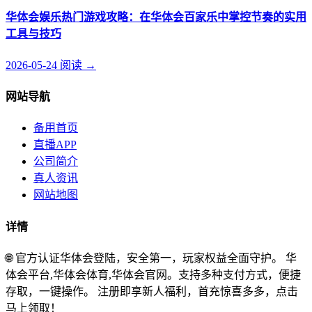
华体会娱乐热门游戏攻略：在华体会百家乐中掌控节奏的实用
工具与技巧
2026-05-24
阅读
→
网站导航
备用首页
直播APP
公司简介
真人资讯
网站地图
详情
🌐 官方认证华体会登陆，安全第一，玩家权益全面守护。 华
体会平台,华体会体育,华体会官网。支持多种支付方式，便捷
存取，一键操作。 注册即享新人福利，首充惊喜多多，点击
马上领取！