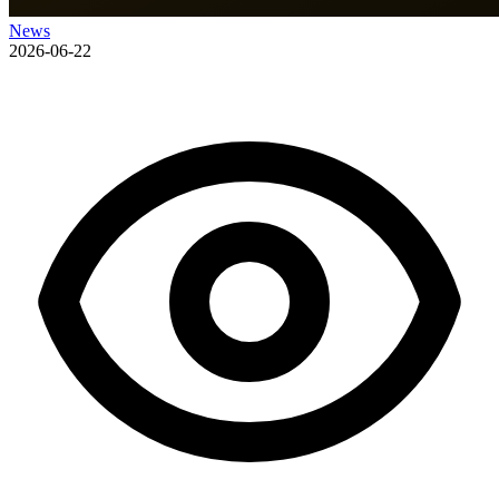
News
2026-06-22