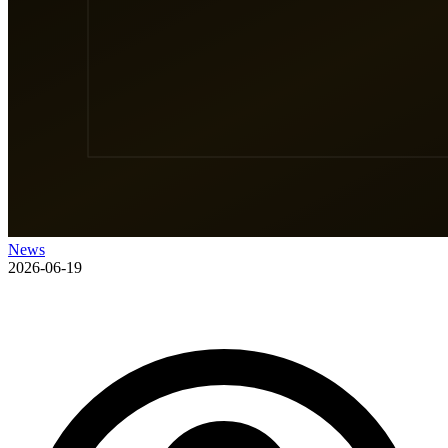
News
2026-06-19