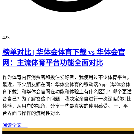
423
榜单对比 | 华体会体育下载 vs 华体会官
网：主流体育平台功能全面对比
作为体育内容消费者和投注爱好者，我使用过不少体育平台。
最近，不少朋友都在问：华体会体育的移动端App（华体会体
育下载）和华体会官网在功能和体验上有什么区别？哪个更适
合自己？为了解答这个问题，我决定亲自进行一次深度的对比
体验，从用户的视角，分享一些最真实的使用感受。 一、平
台界面与操作的流畅性对比
阅读全文
→