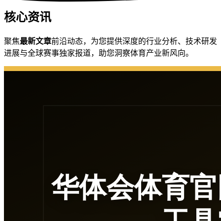
核心资讯
聚焦
最新文章
前沿动态，为您提供深度的行业分析、技术研发
进展与全球赛事独家报道，助您洞察体育产业新风向。