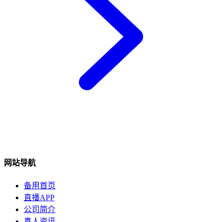
网站导航
备用首页
直播APP
公司简介
真人资讯