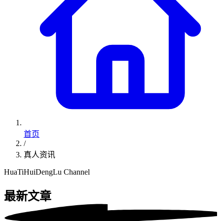
首页
/
真人资讯
HuaTiHuiDengLu Channel
最新文章