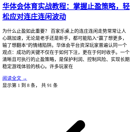
华体会体育实战教程：掌握止盈策略，轻
松应对连庄连闲波动
为什么止盈如此重要？ 百家乐桌上的连庄连闲走势常常让人
心跳加速，无论是老手还是新手，都可能陷入“赢了想更多，
输了想翻本”的情绪陷阱。华体会平台资深玩家普遍认同一个
观点：成功的关键不仅在于如何下注，更在于何时收手。一个
清晰且可执行的止盈策略，是保护利润、控制风险、实现长期
稳定游戏体验的核心。许多玩家在
阅读全文
→
显示第
1
到
8
条， 共
91
条