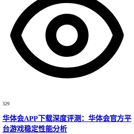
329
华体会APP下载深度评测：华体会官方平
台游戏稳定性能分析