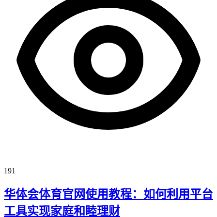
191
华体会体育官网使用教程：如何利用平台
工具实现家庭和睦理财