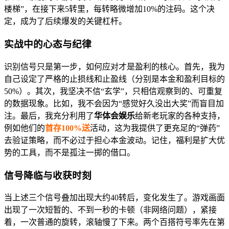
楼梯”，在接下来5转里，每转略微增加10%的注码。这个决
定，成为了后续爆发的关键杠杆。
实战中的心态与纪律
识别信号只是第一步，如何应对才是盈利的核心。首先，我为
自己设定了严格的止损线和止盈线（分别是本金和盈利目标的
50%）。其次，我坚决不信“玄学”，只相信观察到的、可重复
的数据现象。比如，我不会因为“感觉好久没出大奖”而盲目加
注。最后，我充分利用了
华体会娱乐
给新老玩家的各种支持，
例如他们的
首存100%送
活动，这为我提供了更充足的“弹药”
去验证策略，而不必过于担心本金波动。记住，福利是扩大优
势的工具，而不是孤注一掷的借口。
信号降临与收获时刻
当上述三个信号叠加出现大约40转后，变化发生了。游戏画面
出现了一次短暂的、不到一秒的卡顿（非网络问题），紧接
着，一次普通的旋转，滚轴慢了下来。两个百搭符号率先在第