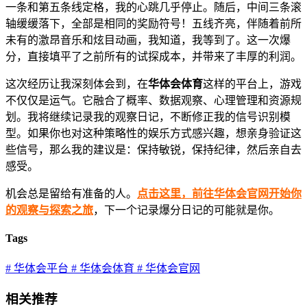
一条和第五条线定格，我的心跳几乎停止。随后，中间三条滚
轴缓缓落下，全部是相同的奖励符号！五线齐亮，伴随着前所
未有的激昂音乐和炫目动画，我知道，我等到了。这一次爆
分，直接填平了之前所有的试探成本，并带来了丰厚的利润。
这次经历让我深刻体会到，在
华体会体育
这样的平台上，游戏
不仅仅是运气。它融合了概率、数据观察、心理管理和资源规
划。我将继续记录我的观察日记，不断修正我的信号识别模
型。如果你也对这种策略性的娱乐方式感兴趣，想亲身验证这
些信号，那么我的建议是：保持敏锐，保持纪律，然后亲自去
感受。
机会总是留给有准备的人。
点击这里，前往华体会官网开始你
的观察与探索之旅
，下一个记录爆分日记的可能就是你。
Tags
# 华体会平台
# 华体会体育
# 华体会官网
相关推荐