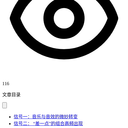
116
文章目录
信号一：音乐与音效的微妙转变
信号二： “差一点”的组合高频出现