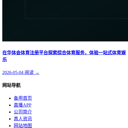
在华体会体育注册平台探索综合体育服务，体验一站式体育娱
乐
2026-05-04
阅读
→
网站导航
备用首页
直播APP
公司简介
真人资讯
网站地图