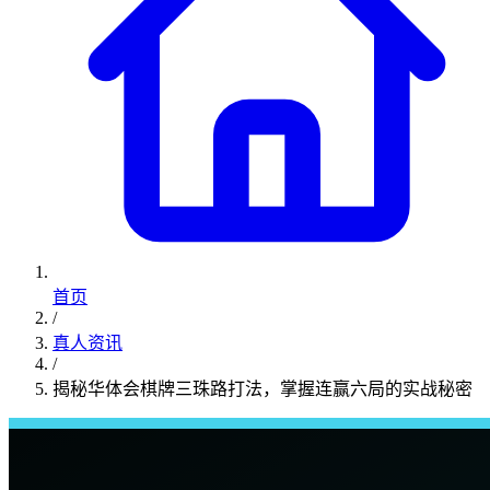
首页
/
真人资讯
/
揭秘华体会棋牌三珠路打法，掌握连赢六局的实战秘密