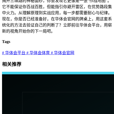
揭开三珠路的神秘面纱，你会发现它更像是一张“作战地图”。
它不能保证你百战百胜，但能指引你避开雷区，在优势路段集
中火力。从理解原理到实战应用，每一步都需要耐心与纪律。
现在，你是否已经准备好，在华体会官网的牌桌上，用这套系
统化的方法去验证自己的判断了？立即前往华体会平台，用崭
新的视角开始你的下一局吧。
Tags
# 华体会平台
# 华体会体育
# 华体会官网
相关推荐