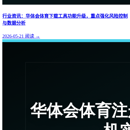
行业资讯：华体会体育下载工具功能升级，重点强化风险控制
与数据分析
2026-05-21
阅读
→