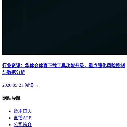
行业资讯：华体会体育下载工具功能升级，重点强化风险控制
与数据分析
2026-05-21
阅读
→
网站导航
备用首页
直播APP
公司简介