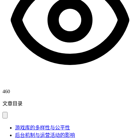
460
文章目录
游戏库的多样性与公平性
后台机制与运营活动的影响