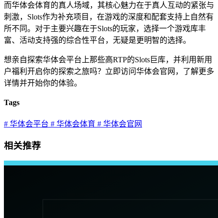
而华体会体育的真人场域，其核心魅力在于真人互动的紧张与
刺激，Slots作为补充项目，在游戏的深度和配套支持上自然有
所不同。对于主要兴趣在于Slots的玩家，选择一个游戏库丰
富、活动支持强的综合性平台，无疑是更明智的选择。
想亲自探索华体会平台上那些高RTP的Slots巨库，并利用新用
户福利开启你的探索之旅吗？立即访问华体会官网，了解更多
详情并开始你的体验。
Tags
# 华体会平台
# 华体会体育
# 华体会官网
相关推荐