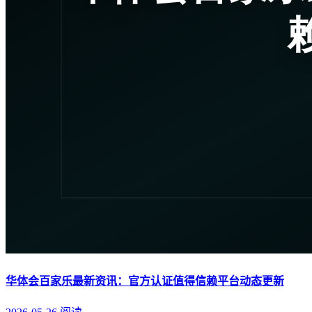
华体会百家乐最新资讯：官方认证值得信赖平台动态更新