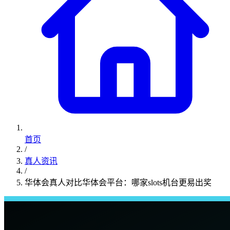
首页
/
真人资讯
/
华体会真人对比华体会平台：哪家slots机台更易出奖