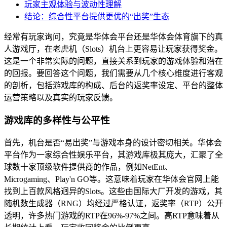
玩家主观体验与波动性理解
结论：综合性平台提供更优的“出奖”生态
经常有玩家询问，究竟是华体会平台还是华体会体育旗下的真
人游戏厅，在老虎机（Slots）机台上更容易让玩家获得奖金。
这是一个非常实际的问题，直接关系到玩家的游戏体验和潜在
的回报。要回答这个问题，我们需要从几个核心维度进行客观
的剖析，包括游戏库的构成、后台的返奖率设定、平台的整体
运营策略以及真实的玩家反馈。
游戏库的多样性与公平性
首先，机台是否“易出奖”与游戏本身的设计密切相关。华体会
平台作为一家综合性娱乐平台，其游戏库极其庞大，汇聚了全
球数十家顶级软件提供商的作品，例如NetEnt、
Microgaming、Play'n GO等。这意味着玩家在华体会官网上能
找到上百款风格迥异的Slots。这些由国际大厂开发的游戏，其
随机数生成器（RNG）均经过严格认证，返奖率（RTP）公开
透明，许多热门游戏的RTP在96%-97%之间。高RTP意味着从