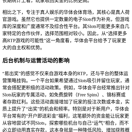
长期统计上看，玩家收回奖金的比例更高。
相比之下，专注于真人娱乐的华体会体育场，其核心是真人荷
官游戏。虽然它也提供一定数量的电子Slots作为补充，但游戏
库的深度和广度通常不及综合性平台。其Slots可能更多来自几
家特定的合作伙伴，选择范围相对较小。因此，从“选择更多
高RTP游戏的可能性”这一角度看，华体会平台给予了玩家更
大的自主权和优势。
后台机制与运营活动的影响
“易出奖”的感觉不仅来自游戏本身的RTP，还与平台的整体运
营策略挂钩。一个平台如果希望通过Slots吸引并留住玩家，通
常会搭配更积极的活动政策。例如，华体会平台经常推出针对
Slots玩家的专属活动，如免费旋转（Free Spins）、锦标赛或
者存款红利。这些活动直接增加了玩家的投注次数或本金，实
质上提升了“出奖”的机会和频率。特别是对于新用户，华体会
平台常有的“开户即送彩金”福利，这笔额外的资金能让玩家更
从容地尝试不同Slots，探索哪些机台与自己“运气”相合，而不
必立即动用真实存款，这本身就是一种降低风险、增加获胜概