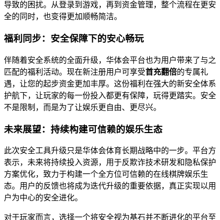
导致的困扰。从登录到游戏，再到资金管理，整个流程在更安
全的同时，也变得更加顺畅简洁。
福利同步：安全保障下的安心畅玩
伴随着安全系统的全面升级，华体会平台也为用户带来了与之
匹配的福利活动。现在新注册用户可享受
首充翻倍
的专属礼
遇，让您的起步资金更加丰厚。这份福利在强大的新安全体系
护航下，让玩家的每一份投入都更有保障，玩得更踏实。安全
不是限制，而是为了让娱乐更自由、更尽兴。
未来展望：持续构建可信赖的娱乐生态
此次安全工具升级只是华体会体育长期战略中的一步。平台方
表示，未来将持续投入资源，用于反欺诈技术研发和隐私保护
方案优化，致力于构建一个全方位可信赖的在线棋牌娱乐生
态。用户的反馈也将成为迭代升级的重要依据，真正实现以用
户为中心的安全进化。
对于玩家而言，选择一个将安全视为基石并不断进化的平台至