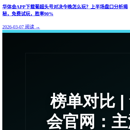
华体会APP下载葡超头号对决今晚怎么玩？上半场盘口分析揭
秘，免费试玩，胜率90%
2026-03-07
阅读
→