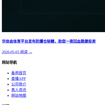
华体会体育平台发布防爆仓秘籍，助您一夜回血稳健投资
2026-05-03
阅读
→
网站导航
备用首页
直播APP
公司简介
真人资讯
网站地图