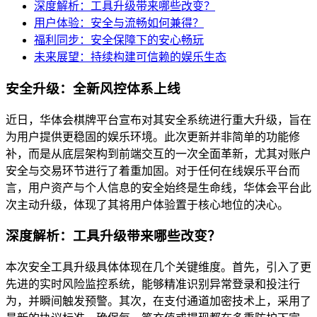
深度解析：工具升级带来哪些改变？
用户体验：安全与流畅如何兼得？
福利同步：安全保障下的安心畅玩
未来展望：持续构建可信赖的娱乐生态
安全升级：全新风控体系上线
近日，华体会棋牌平台宣布对其安全系统进行重大升级，旨在
为用户提供更稳固的娱乐环境。此次更新并非简单的功能修
补，而是从底层架构到前端交互的一次全面革新，尤其对账户
安全与交易环节进行了着重加固。对于任何在线娱乐平台而
言，用户资产与个人信息的安全始终是生命线，华体会平台此
次主动升级，体现了其将用户体验置于核心地位的决心。
深度解析：工具升级带来哪些改变？
本次安全工具升级具体体现在几个关键维度。首先，引入了更
先进的实时风险监控系统，能够精准识别异常登录和投注行
为，并瞬间触发预警。其次，在支付通道加密技术上，采用了