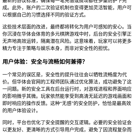
最新的协议标准，确保每一笔充值或提现都在多重防护下完
成。此外，账户的二次验证机制也变得更加灵活智能，用户可
以根据自己的习惯选择不同的验证方式。
这些技术层面的改进，最终都将转化为用户可感知的安心。当
你沉浸在华体会体育的多元棋牌游戏中时，后台的安全引擎正
无声地高效运转，隔离潜在风险。这意味着，玩家可以将更多
精力专注于策略与娱乐本身，而非对安全性的担忧。
用户体验：安全与流畅如何兼得？
一个常见的误区是，安全性的提升往往会以牺牲流畅度为代
价。但华体会官网的工程师团队通过优化算法，成功避免了这
一问题。新的安全工具在后台运行时，对游戏进程和界面响应
的影响微乎其微。玩家依然能享受到高清无延迟的游戏画面和
即时响应的操作反馈。这种“无感”的安全防护，恰恰是最高效
的用户体验设计。
同时，平台也优化了安全提醒的交互逻辑。必要的安全验证会
以更友好、更清晰的方式引导用户完成，避免了因流程复杂而