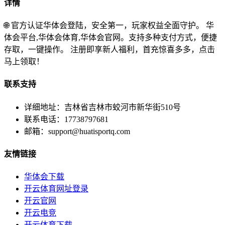
详情
🌐 官方认证华体会登陆，安全第一，玩家权益全面守护。 华
体会平台,华体会体育,华体会官网。支持多种支付方式，便捷
存取，一键操作。 注册即享新人福利，首充惊喜多多，点击
马上领取！
联系支持
详细地址：吉林省吉林市蛟河市新华街510号
联系电话：17738797681
邮箱：
support@huatisportq.com
友情链接
华体会下载
开云体育网址登录
开云官网
开云电竞
开云体育下载