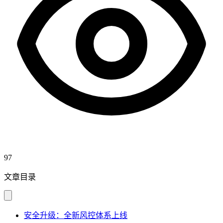
97
文章目录
安全升级：全新风控体系上线