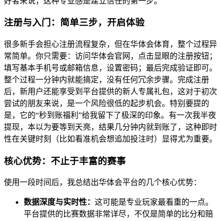
好者来说，这种专业感是建立信任的第一步。
注册与入门：简单三步，开启体验
很多新手会担心注册流程复杂，但在华体会体育，整个过程异
常简单。你只需要：访问华体会官网，点击显眼的注册按钮；
填写基本手机号或邮箱信息，设置密码；最后完成验证即可。
整个过程一分钟内就能搞定，没有任何冗余步骤。完成注册
后，新用户还能享受到平台提供的新人专属礼包，这对于初次
尝试的朋友来说，是一个风险很低的起步机会。特别要提的
是，它的“秒到账福利”给我留下了极深的印象。有一次我半夜
提现，本以为要等到天亮，结果几分钟内就到账了，这种即时
性在关键时刻（比如看准机会想追加投注时）显得尤为重要。
核心优势：不止于丰富的赛事
使用一段时间后，我总结出华体会平台的几个核心优势：
数据深度与实时性：
这可能是专业玩家最看重的一点。
平台提供的比赛数据非常详尽，不仅是简单的比分和赔