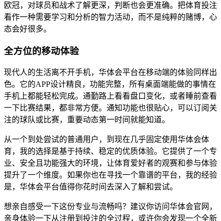
欧冠，对球员和战术了解更深，判断也会更准确。把体育投注
看作一种需要学习和分析的智力活动，而不是纯粹的赌博，心
态会好很多。
全方位的移动体验
现代人的生活离不开手机，华体会平台在移动端的体验同样出
色。它的APP设计精良，功能完整，所有桌面端能做的事情在
手机上都能轻松完成。通勤路上看看盘口变化，或者睡前查看
一下比赛结果，都非常方便。通知功能也很贴心，可以订阅关
注的球队或比赛，重要动态第一时间就能知道。
从一个到处尝试的普通用户，到现在几乎固定使用华体会体
育，我的选择是基于持续、稳定的优质体验。它提供了一个专
业、安全且功能强大的环境，让体育爱好者的观赛和参与体验
提升了一个维度。如果你也在寻找一个靠谱的平台，我的经验
是，华体会平台值得你花时间去深入了解和尝试。
想亲自感受一下这份专业与流畅吗？建议你访问华体会官网，
亲身体验一下从注册到投注的全过程，或许你会发现一个全新