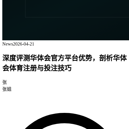
News
2026-04-21
深度评测华体会官方平台优势，剖析华体
会体育注册与投注技巧
张
张姐