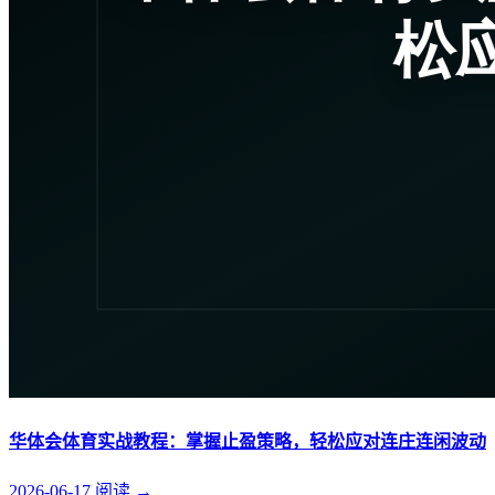
华体会体育实战教程：掌握止盈策略，轻松应对连庄连闲波动
2026-06-17
阅读
→