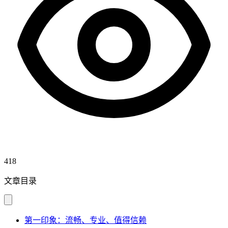
418
文章目录
第一印象：流畅、专业、值得信赖