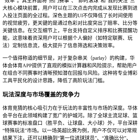
“效率”。其主界面将“热门赛事”、“即时滚球”和“我的关注”三
大核心模块前置，用户可以在三次点击内完成从发现比赛到进
入投注页面的全过程。深色主题的UI不仅降低了长时间使用
的视觉疲劳，更关键的是通过色彩对比度突出了赔率、比分等
关键信息。在交互细节上，平台支持自定义排序和比赛提醒功
能，这意味着资深用户可以根据个人偏好（如特定联赛、玩
法）定制信息流，极大提升了信息筛选和决策效率。
一个值得称道的细节是，对于复杂串关（parlay）的构建，华
体会体育APP提供了直观的模拟计算器和风险提示，帮助用户
在组合不同赛事时清晰预知潜在回报与风险。这种将专业博彩
工具平民化的设计思路，降低了高阶玩法门槛。
玩法深度与市场覆盖的竞争力
体育竞猜的核心吸引力在于玩法的丰富性与市场的深度。华体
会平台在此领域构建了宽广的护城河。除了全球主流足球、篮
球赛事的标准盘口（胜平负、让球盘、大小球）外，平台深耕
“特殊玩法”市场。以一场英超比赛为例，用户不仅可以对常规
结果下注，还可以精确到“第一位进球球员”、“准确比分”、