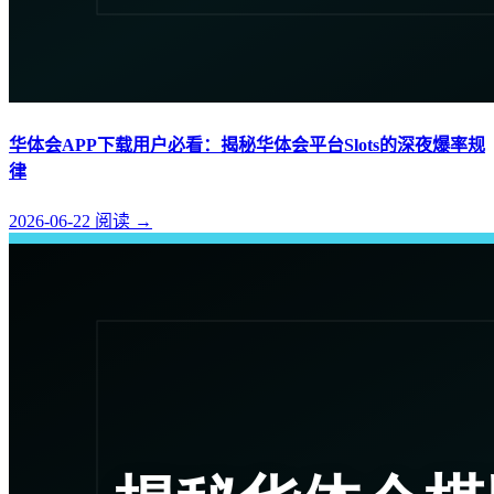
华体会APP下载用户必看：揭秘华体会平台Slots的深夜爆率规
律
2026-06-22
阅读
→