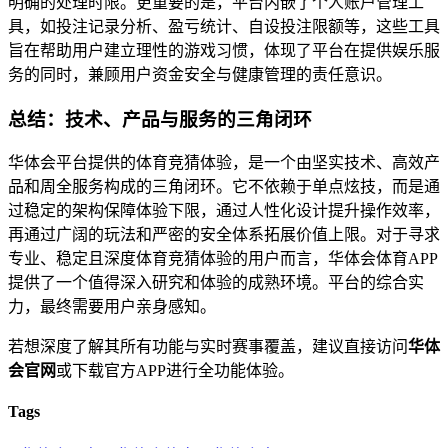
明确的处理时限。更重要的是，平台内嵌了个人账户管理工
具，如投注记录分析、盈亏统计、自设投注限额等，这些工具
旨在帮助用户建立理性的游戏习惯，体现了平台在提供娱乐服
务的同时，兼顾用户资金安全与健康管理的责任意识。
总结：技术、产品与服务的三角闭环
华体会平台提供的体育竞猜体验，是一个由坚实技术、高效产
品和周全服务构成的三角闭环。它不依赖于单点炫技，而是通
过稳定的架构保障体验下限，通过人性化设计提升操作效率，
再通过广阔的玩法和严密的安全体系拓展价值上限。对于寻求
专业、稳定且深度体育竞猜体验的用户而言，华体会体育APP
提供了一个值得深入研究和体验的成熟环境。平台的综合实
力，最终需要用户亲身感知。
若想深度了解其所有功能与实时赛事覆盖，建议直接访问
华体
会官网
或下载官方APP进行全功能体验。
Tags