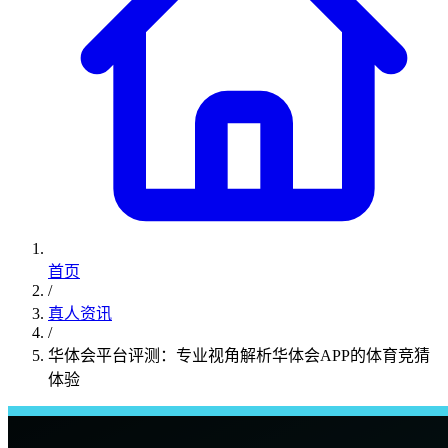
首页
/
真人资讯
/
华体会平台评测：专业视角解析华体会APP的体育竞猜
体验