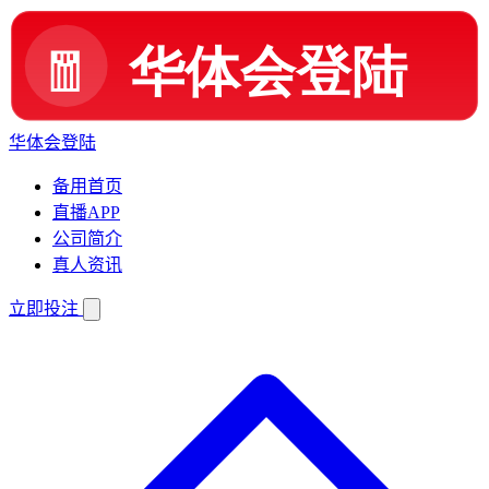
华体会登陆
备用首页
直播APP
公司简介
真人资讯
立即投注