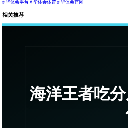
# 华体会平台
# 华体会体育
# 华体会官网
相关推荐